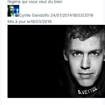
l’égérie qui vous veut du bien
Cyrille Gandolfo
24/01/2014
18/03/2016
Mis à jour le
18/03/2016