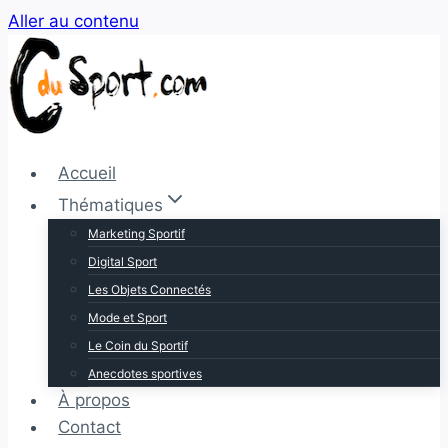
Aller au contenu
Accueil
Thématiques
Marketing Sportif
Digital Sport
Les Objets Connectés
Mode et Sport
Le Coin du Sportif
Anecdotes sportives
À propos
Contact