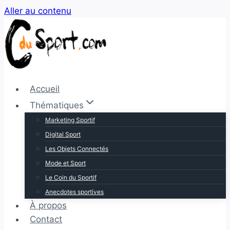
Aller au contenu
Accueil
Thématiques
Marketing Sportif
Digital Sport
Les Objets Connectés
Mode et Sport
Le Coin du Sportif
Anecdotes sportives
À propos
Contact