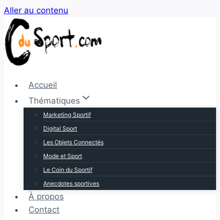
Aller au contenu
Accueil
Thématiques
Marketing Sportif
Digital Sport
Les Objets Connectés
Mode et Sport
Le Coin du Sportif
Anecdotes sportives
À propos
Contact