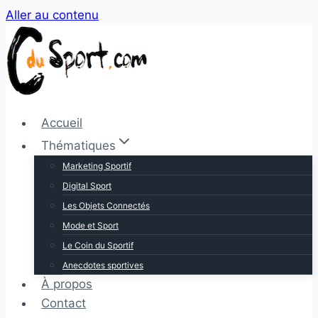
Aller au contenu
Accueil
Thématiques
Marketing Sportif
Digital Sport
Les Objets Connectés
Mode et Sport
Le Coin du Sportif
Anecdotes sportives
À propos
Contact