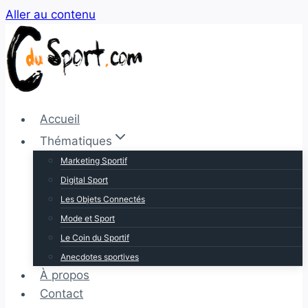
Aller au contenu
Accueil
Thématiques
Marketing Sportif
Digital Sport
Les Objets Connectés
Mode et Sport
Le Coin du Sportif
Anecdotes sportives
À propos
Contact