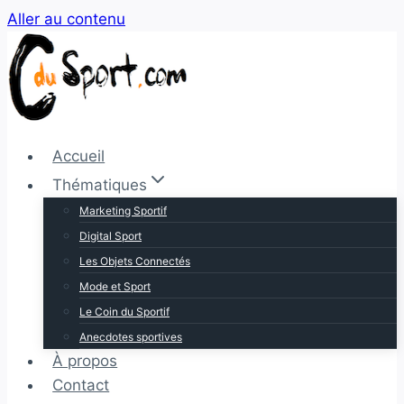
Aller au contenu
Accueil
Thématiques
Marketing Sportif
Digital Sport
Les Objets Connectés
Mode et Sport
Le Coin du Sportif
Anecdotes sportives
À propos
Contact