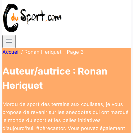
Accueil
/
Ronan Heriquet
- Page 3
Auteur/autrice : Ronan
Heriquet
Mordu de sport des terrains aux coulisses, je vous
propose de revenir sur les anecdotes qui ont marqué
le monde du sport et les belles initiatives
d'aujourd'hui. #pèrecastor. Vous pouvez également