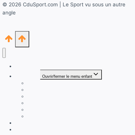
© 2026 CduSport.com | Le Sport vu sous un autre
angle
Accueil
Thématiques
Ouvrir/fermer le menu enfant
Marketing Sportif
Digital Sport
Les Objets Connectés
Mode et Sport
Le Coin du Sportif
Anecdotes sportives
À propos
Contact