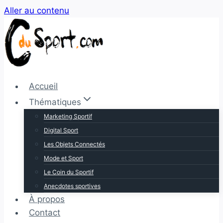
Aller au contenu
Accueil
Thématiques
Marketing Sportif
Digital Sport
Les Objets Connectés
Mode et Sport
Le Coin du Sportif
Anecdotes sportives
À propos
Contact