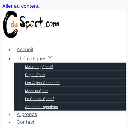
Aller au contenu
Accueil
Thématiques
Marketing Sportif
Digital Sport
Les Objets Connectés
Mode et Sport
Le Coin du Sportif
Anecdotes sportives
À propos
Contact