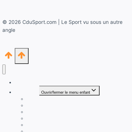
© 2026 CduSport.com | Le Sport vu sous un autre
angle
Accueil
Thématiques
Ouvrir/fermer le menu enfant
Marketing Sportif
Digital Sport
Les Objets Connectés
Mode et Sport
Le Coin du Sportif
Anecdotes sportives